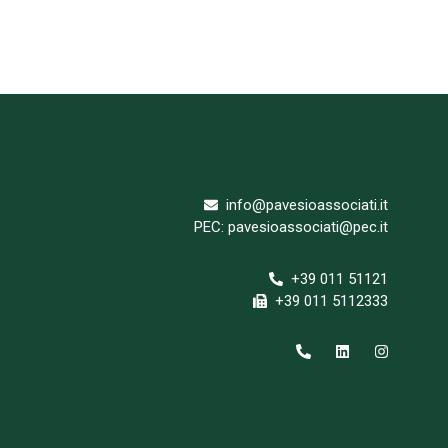
info@pavesioassociati.it
PEC: pavesioassociati@pec.it
+39 011 51121
+39 011 5112333