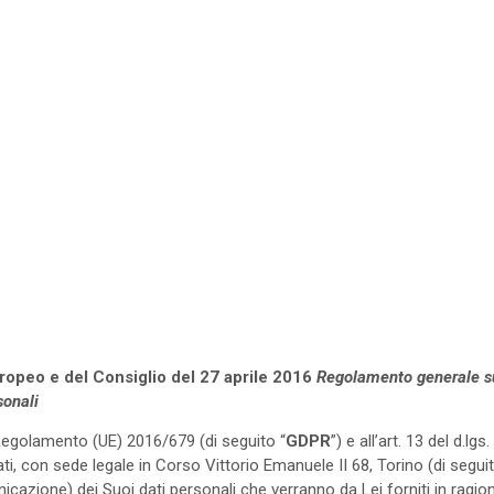
opeo e del Consiglio del 27 aprile 2016
Regolamento generale su
sonali
del Regolamento (UE) 2016/679 (di seguito “
GDPR
”) e all’art. 13 del d.lg
, con sede legale in Corso Vittorio Emanuele II 68, Torino (di seguit
nicazione) dei Suoi dati personali che verranno da Lei forniti in ragi