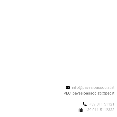
info@pavesioassociati.it
PEC: pavesioassociati@pec.it
+39 011 51121
+39 011 5112333