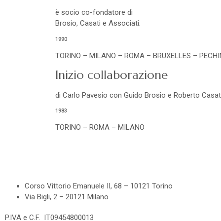
è socio co-fondatore di
Brosio, Casati e Associati.
1990
TORINO – MILANO – ROMA – BRUXELLES – PECH
Inizio collaborazione
di Carlo Pavesio con Guido Brosio e Roberto Casati
1983
TORINO – ROMA – MILANO
Corso Vittorio Emanuele II, 68 – 10121 Torino
Via Bigli, 2 – 20121 Milano
P.IVA e C.F. IT09454800013