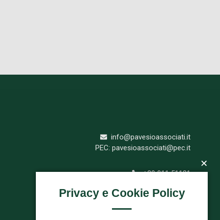
info@pavesioassociati.it
PEC: pavesioassociati@pec.it
+39 011 51121
+39 011 5112333
Privacy e Cookie Policy