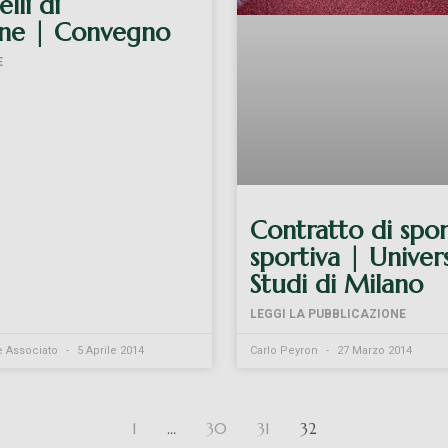
lli di
one | Convegno
E
Contratto di spo
sportiva | Univers
Studi di Milano
LEGGI LA PUBBLICAZIONE
e Associato
5 Aprile 2014
Carlo Peyron
27 Marzo 2014
1
…
30
31
32