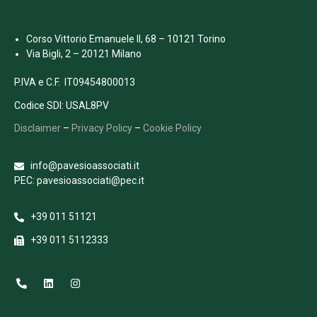
Corso Vittorio Emanuele II, 68 – 10121 Torino
Via Bigli, 2 – 20121 Milano
P.IVA e C.F. IT09454800013
Codice SDI: USAL8PV
Disclaimer
–
Privacy Policy
–
Cookie Policy
info@pavesioassociati.it
PEC: pavesioassociati@pec.it
+39 011 51121
+39 011 5112333