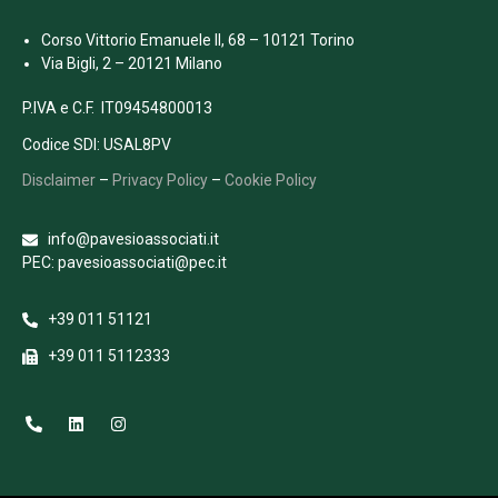
Corso Vittorio Emanuele II, 68 – 10121 Torino
Via Bigli, 2 – 20121 Milano
P.IVA e C.F. IT09454800013
Codice SDI: USAL8PV
Disclaimer
–
Privacy Policy
–
Cookie Policy
info@pavesioassociati.it
PEC: pavesioassociati@pec.it
+39 011 51121
+39 011 5112333