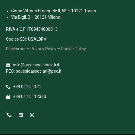
Corso Vittorio Emanuele II, 68 – 10121 Torino
Via Bigli, 2 – 20121 Milano
P.IVA e C.F. IT09454800013
Codice SDI: USAL8PV
Disclaimer
–
Privacy Policy
–
Cookie Policy
info@pavesioassociati.it
PEC: pavesioassociati@pec.it
+39 011 51121
+39 011 5112333