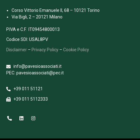
Corso Vittorio Emanuele II, 68 – 10121 Torino
Via Bigli, 2 – 20121 Milano
P.IVA e C.F. IT09454800013
Codice SDI: USAL8PV
Disclaimer
–
Privacy Policy
–
Cookie Policy
info@pavesioassociati.it
PEC: pavesioassociati@pec.it
+39 011 51121
+39 011 5112333