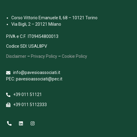
Corso Vittorio Emanuele II, 68 – 10121 Torino
Via Bigli, 2 – 20121 Milano
P.IVA e C.F. IT09454800013
Codice SDI: USAL8PV
Disclaimer
–
Privacy Policy
–
Cookie Policy
info@pavesioassociati.it
PEC: pavesioassociati@pec.it
+39 011 51121
+39 011 5112333