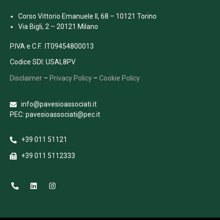
Corso Vittorio Emanuele II, 68 – 10121 Torino
Via Bigli, 2 – 20121 Milano
P.IVA e C.F. IT09454800013
Codice SDI: USAL8PV
Disclaimer
–
Privacy Policy
–
Cookie Policy
info@pavesioassociati.it
PEC: pavesioassociati@pec.it
+39 011 51121
+39 011 5112333