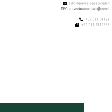
info@pavesioassociati.it
PEC: pavesioassociati@pec.it
+39 011 51121
+39 011 5112333