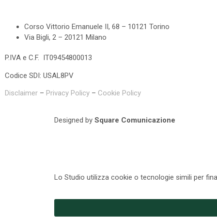
Corso Vittorio Emanuele II, 68 – 10121 Torino
Via Bigli, 2 – 20121 Milano
P.IVA e C.F. IT09454800013
Codice SDI: USAL8PV
Disclaimer
–
Privacy Policy
–
Cookie Policy
Designed by
Square Comunicazione
Lo Studio utilizza cookie o tecnologie simili per fin