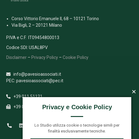
Corso Vittorio Emanuele II, 68 – 10121 Torino
Via Bigli, 2 – 20121 Milano
P.IVA e C.F. IT09454800013
Codice SDI: USAL8PV
Disclaimer
–
Privacy Policy
–
Cookie Policy
info@pavesioassociati.it
PEC: pavesioassociati@pec.it
+39 011 51121
Privacy e Cookie Policy
+39 011 5112333
Lo Studio utilizza cookie o tecnologie simili per
finalità esclusivamente tecniche.