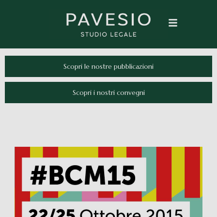
Scopri le nostre pubblicazioni
Scopri i nostri convegni