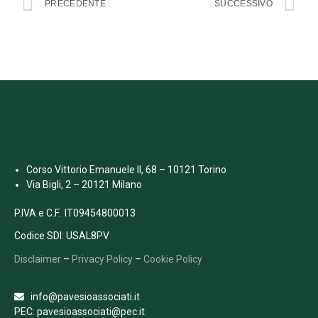
PRECEDENTE
SUCCESSIVO
Corso Vittorio Emanuele II, 68 – 10121 Torino
Via Bigli, 2 – 20121 Milano
P.IVA e C.F. IT09454800013
Codice SDI: USAL8PV
Disclaimer
–
Privacy Policy
–
Cookie Policy
info@pavesioassociati.it
PEC: pavesioassociati@pec.it