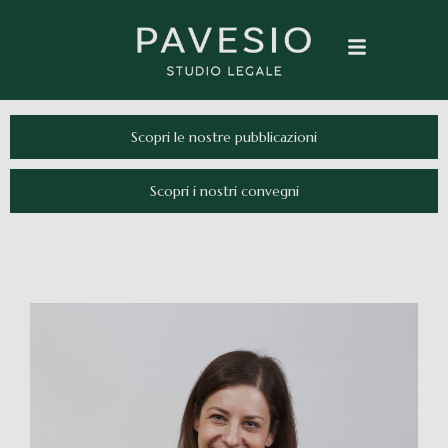
Scopri le nostre pubblicazioni
Scopri i nostri convegni