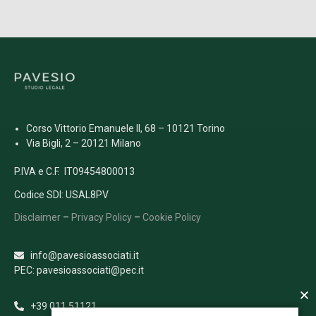
Corso Vittorio Emanuele II, 68 – 10121 Torino
Via Bigli, 2 – 20121 Milano
P.IVA e C.F. IT09454800013
Codice SDI: USAL8PV
Disclaimer
–
Privacy Policy
–
Cookie Policy
info@pavesioassociati.it
PEC: pavesioassociati@pec.it
+39 011 51121