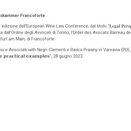
tskammer Francoforte
dell’European Wine Law Conference, dal titolo “𝐋𝐞𝐠𝐚𝐥 𝐏𝐞𝐫𝐬𝐩𝐞𝐜𝐭𝐢𝐯𝐞𝐬 𝐟
𝐞𝐜𝐭𝐨𝐫”, organizzata dall’Ordine degli Avvocati di Torino, l’Order des Avocats 
urt am Main, di Francoforte.
 Associati with Negri-Clementi e Radca Prawny in Varsavia (POL), è inter
𝗼𝗺𝗲 𝗽𝗿𝗮𝗰𝘁𝗶𝗰𝗮𝗹 𝗲𝘅𝗮𝗺𝗽𝗹𝗲𝘀”, 28 giugno 2023.