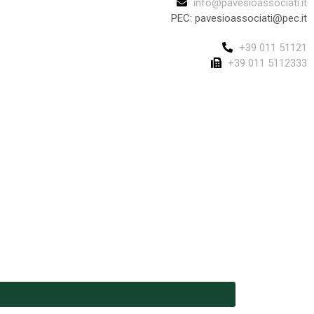
info@pavesioassociati.it
PEC: pavesioassociati@pec.it
+39 011 51121
+39 011 5112333