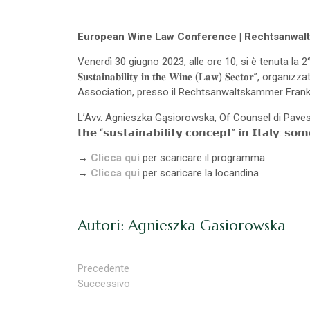
European Wine Law Conference | Rechtsanwal
Venerdì 30 giugno 2023, alle ore 10, si è tenuta la 2° edizione 
𝐒𝐮𝐬𝐭𝐚𝐢𝐧𝐚𝐛𝐢𝐥𝐢𝐭𝐲 𝐢𝐧 𝐭𝐡𝐞 𝐖𝐢𝐧𝐞 (𝐋𝐚𝐰) 𝐒
Association, presso il Rechtsanwaltskammer Frankf
L’Avv. Agnieszka Gąsiorowska, Of Counsel di Pavesio e
𝘁𝗵𝗲 “𝘀𝘂𝘀𝘁𝗮𝗶𝗻𝗮𝗯𝗶𝗹𝗶𝘁𝘆 𝗰𝗼𝗻𝗰𝗲𝗽𝘁” 𝗶𝗻 𝗜𝘁𝗮𝗹𝘆: 
→
Clicca qui
per scaricare il programma
→
Clicca qui
per scaricare la locandina
Autori: Agnieszka Gasiorowska
Precedente
Successivo