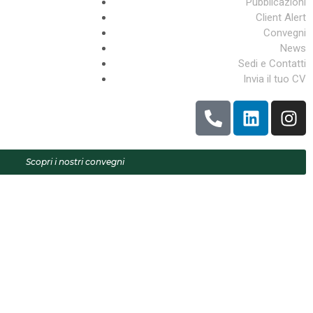
Pubblicazioni
Client Alert
Convegni
News
Sedi e Contatti
Invia il tuo CV
Scopri i nostri convegni