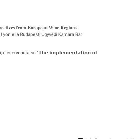
𝐫𝐨𝐦 𝐄𝐮𝐫𝐨𝐩𝐞𝐚𝐧 𝐖𝐢𝐧𝐞 𝐑𝐞𝐠𝐢𝐨𝐧𝐬:
Barreau de Lyon e la Budapesti Ügyvédi Kamara Bar
venuta su “𝗧𝗵𝗲 𝗶𝗺𝗽𝗹𝗲𝗺𝗲𝗻𝘁𝗮𝘁𝗶𝗼𝗻 𝗼𝗳