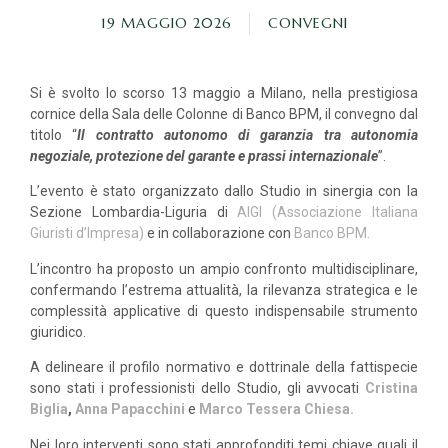
19 MAGGIO 2026
CONVEGNI
Si è svolto lo scorso 13 maggio a Milano, nella prestigiosa
cornice della Sala delle Colonne di Banco BPM, il convegno dal
titolo “
Il contratto autonomo di garanzia tra autonomia
negoziale, protezione del garante e prassi internazionale
”.
L’evento è stato organizzato dallo Studio in sinergia con la
Sezione Lombardia-Liguria di
AIGI (Associazione Italiana
Giuristi d’Impresa)
e in collaborazione con
Banco BPM.
L’incontro ha proposto un ampio confronto multidisciplinare,
confermando l’estrema attualità, la rilevanza strategica e le
complessità applicative di questo indispensabile strumento
giuridico.
A delineare il profilo normativo e dottrinale della fattispecie
sono stati i professionisti dello Studio, gli avvocati
Cristina
Biglia
,
Anna Papacchini
e
Marco Tessera Chiesa.
Nei loro interventi sono stati approfonditi temi chiave quali il