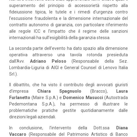
superamento del principio di accessorietà rispetto alla
fideiussione tipica, le tutele e i rimedi d’urgenza contro
l’escussione fraudolenta e la dimensione internazionale del
contratto autonomo di garanzia, con particolare riferimento
alle regole ICC e l’impatto che il regime delle sanzioni
internazionali ha sull’esigibilità della garanzia stessa.
La seconda parte dell’evento ha dato spazio alla dimensione
operativa attraverso una tavola rotonda presieduta
dall’Avv.
Adriano Peloso
(Responsabile della Sez.
Lombardia-Liguria di AIGI e General Counsel di Lenovo Italia
Srl.).
Il dibattito, che ha visto il contributo degli avvocati giuristi
d’impresa
Chiara Spagnuolo
(Bracco),
Laura
Furlanetto
(Maire S.p.A.) e
Domenico Masucci
(Autostrada
Pedemontana S.p.A.), ha permesso di illustrare le
problematiche pratiche gestite quotidianamente dalle
direzioni legali aziendali.
In conclusione, l’intervento della Dott.ssa
Diana
Vaccaro
(Responsabile del Patrimonio Artistico di Banco