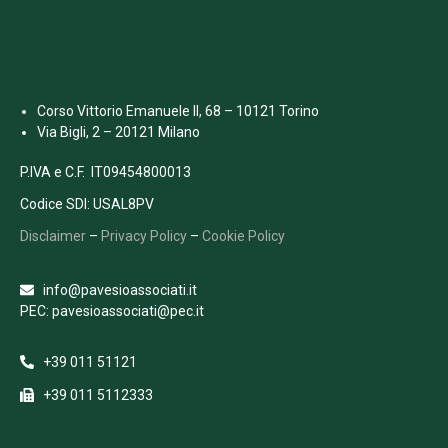
Corso Vittorio Emanuele II, 68 – 10121 Torino
Via Bigli, 2 – 20121 Milano
P.IVA e C.F. IT09454800013
Codice SDI: USAL8PV
Disclaimer
–
Privacy Policy
–
Cookie Policy
info@pavesioassociati.it
PEC: pavesioassociati@pec.it
+39 011 51121
+39 011 5112333