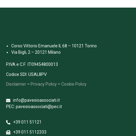
Corso Vittorio Emanuele II, 68 – 10121 Torino
Via Bigli, 2 – 20121 Milano
P.IVA e C.F. IT09454800013
Codice SDI: USAL8PV
Disclaimer
–
Privacy Policy
–
Cookie Policy
info@pavesioassociati.it
PEC: pavesioassociati@pec.it
+39 011 51121
+39 011 5112333