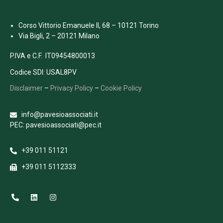
Corso Vittorio Emanuele II, 68 – 10121 Torino
Via Bigli, 2 – 20121 Milano
P.IVA e C.F. IT09454800013
Codice SDI: USAL8PV
Disclaimer
–
Privacy Policy
–
Cookie Policy
info@pavesioassociati.it
PEC: pavesioassociati@pec.it
+39 011 51121
+39 011 5112333