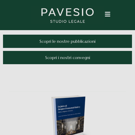
Scopri le nostre pubblicazioni
Scopri i nostri convegni