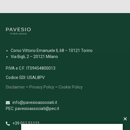
Corso Vittorio Emanuele II, 68 – 10121 Torino
Via Bigli, 2 – 20121 Milano
P.IVA e C.F. IT09454800013
Codice SDI: USAL8PV
Disclaimer
–
Privacy Policy
–
Cookie Policy
info@pavesioassociati.it
PEC: pavesioassociati@pec.it
+39 011 51121