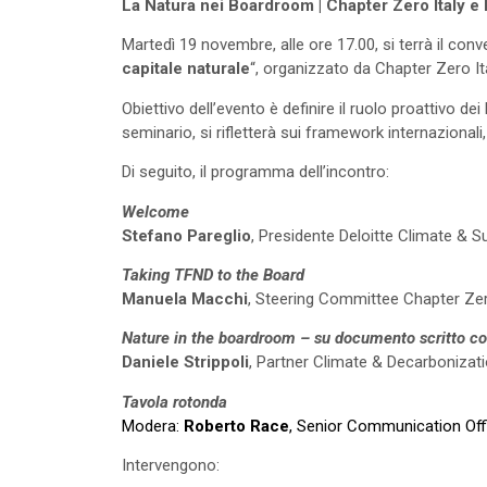
La Natura nei Boardroom | Chapter Zero Italy e 
Martedì 19 novembre, alle ore 17.00, si terrà il conv
capitale naturale
“, organizzato da Chapter Zero Ita
Obiettivo dell’evento è definire il ruolo proattivo d
seminario, si rifletterà sui framework internazion
Di seguito, il programma dell’incontro:
Welcome
Stefano Pareglio
, Presidente Deloitte Climate & Su
Taking TFND to the Board
Manuela Macchi
, Steering Committee Chapter Ze
Nature in the boardroom – su documento scritto c
Daniele Strippoli
, Partner Climate & Decarbonizati
Tavola rotonda
Modera:
Roberto Race
, Senior Communication Off
Intervengono: