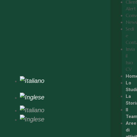
Clien
Alert
Conv
News
Sedi
e
Conta
Invia
il
tuo
CV
Hom
Lo
Stud
La
Stori
Il
Tea
Aree
di
attivi