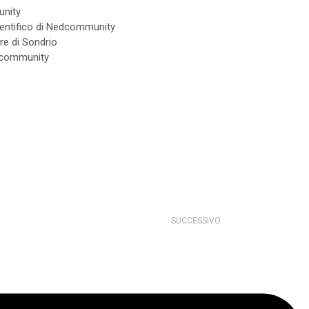
unity
ientifico di Nedcommunity
re di Sondrio
edcommunity
SUCCESSIVO