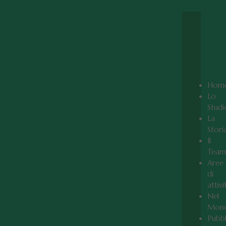
Hom
Lo
Studi
La
Stori
Il
Team
Aree
di
attivi
Nel
Mon
Pubbl