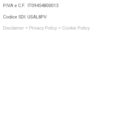
P.IVA e C.F. IT09454800013
Codice SDI: USAL8PV
Disclaimer
–
Privacy Policy
–
Cookie Policy