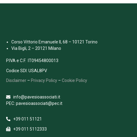
Corso Vittorio Emanuele II, 68 – 10121 Torino
Via Bigli, 2 – 20121 Milano
P.IVA e C.F. IT09454800013
Codice SDI: USAL8PV
Disclaimer
–
Privacy Policy
–
Cookie Policy
info@pavesioassociati.it
PEC: pavesioassociati@pec.it
+39 011 51121
+39 011 5112333