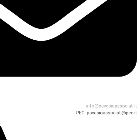
info@pavesioassociati.it
PEC: pavesioassociati@pec.it