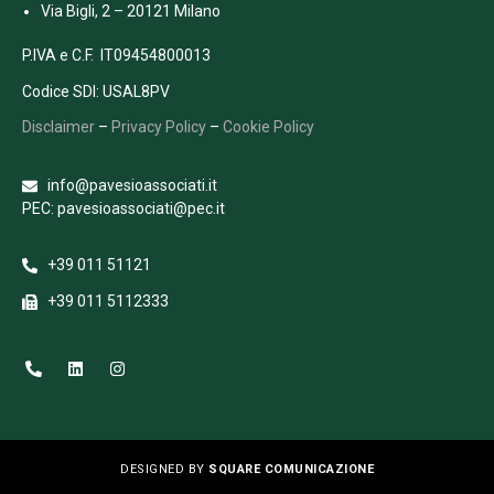
Via Bigli, 2 – 20121 Milano
P.IVA e C.F. IT09454800013
Codice SDI: USAL8PV
Disclaimer
–
Privacy Policy
–
Cookie Policy
info@pavesioassociati.it
PEC: pavesioassociati@pec.it
+39 011 51121
+39 011 5112333
DESIGNED BY
SQUARE COMUNICAZIONE