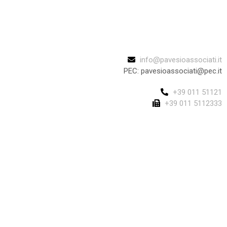
info@pavesioassociati.it
PEC: pavesioassociati@pec.it
+39 011 51121
+39 011 5112333