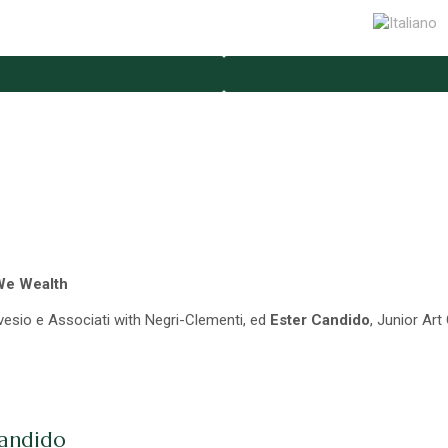
 We Wealth
avesio e Associati with Negri-Clementi, ed
Ester Candido
, Junior Art
Candido