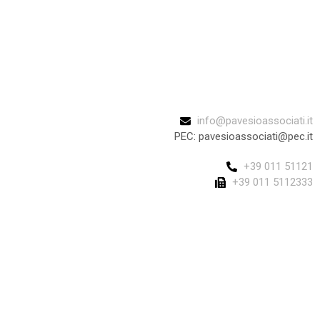
info@pavesioassociati.it
PEC: pavesioassociati@pec.it
+39 011 51121
+39 011 5112333