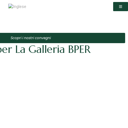
Scopri i nostri convegni
per La Galleria BPER