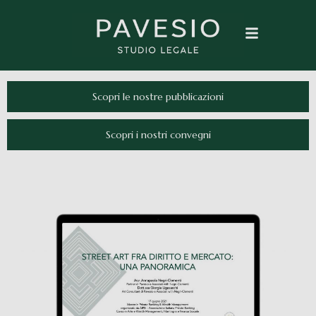
Scopri le nostre pubblicazioni
Scopri i nostri convegni