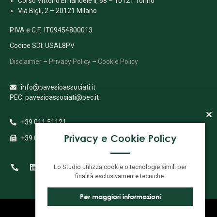
Corso Vittorio Emanuele II, 68 – 10121 Torino
Via Bigli, 2 – 20121 Milano
P.IVA e C.F. IT09454800013
Codice SDI: USAL8PV
Disclaimer
–
Privacy Policy
–
Cookie Policy
info@pavesioassociati.it
PEC: pavesioassociati@pec.it
+39 011 51121
Privacy e Cookie Policy
+39 011 5112333
Lo Studio utilizza cookie o tecnologie simili per
finalità esclusivamente tecniche.
Per maggiori informazioni
DESIGNED BY
SQUARE COMUNICAZIONE