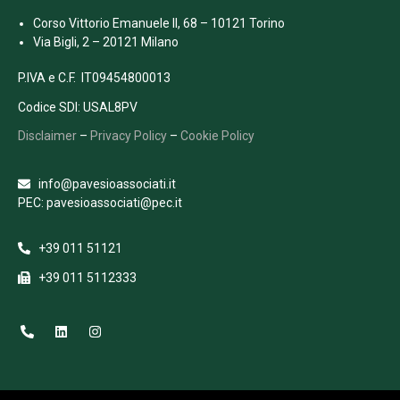
Corso Vittorio Emanuele II, 68 – 10121 Torino
Via Bigli, 2 – 20121 Milano
P.IVA e C.F. IT09454800013
Codice SDI: USAL8PV
Disclaimer
–
Privacy Policy
–
Cookie Policy
info@pavesioassociati.it
PEC: pavesioassociati@pec.it
+39 011 51121
+39 011 5112333