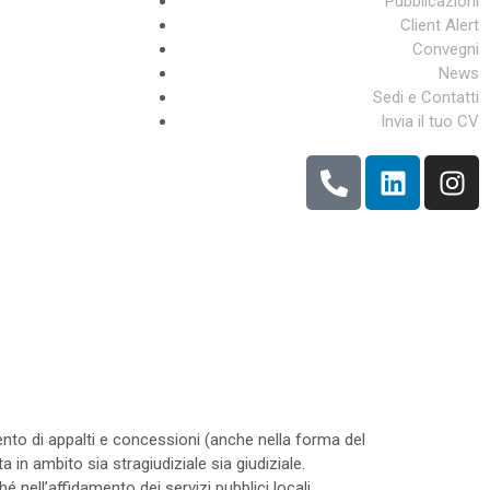
Pubblicazioni
Client Alert
Convegni
News
Sedi e Contatti
Invia il tuo CV
ento di appalti e concessioni (anche nella forma del
ta in ambito sia stragiudiziale sia giudiziale.
é nell’affidamento dei servizi pubblici locali.