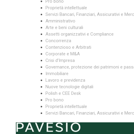
Pro bono
Proprietà intellettuale
Servizi Bancari, Finanziari, Assicurativi e Merc
Amministrativo
Arte e beni culturali
Assetti organizzativi e Compliance
Concorrenza
Contenzioso e Arbitrati
Corporate e M&A
Crisi d’Impresa
Governance, protezione dei patrimoni e pass
Immobiliare
Lavoro e previdenza
Nuove tecnologie digitali
Polish e CEE Desk
Pro bono
Proprietà intellettuale
Servizi Bancari, Finanziari, Assicurativi e Merc