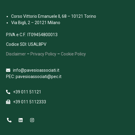
Corso Vittorio Emanuele II, 68 – 10121 Torino
Via Bigli, 2 – 20121 Milano
P.IVA e C.F. IT09454800013
Codice SDI: USAL8PV
Disclaimer
–
Privacy Policy
–
Cookie Policy
info@pavesioassociati.it
PEC: pavesioassociati@pec.it
+39 011 51121
+39 011 5112333