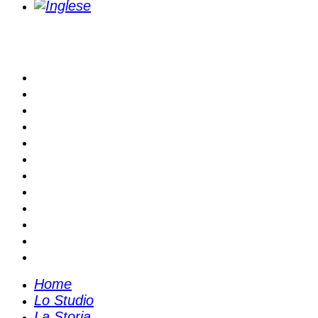
Home
Lo Studio
La Storia
Il Team
Aree di attività
Nel Mondo
Pubblicazioni
Client Alert
Convegni
News
Sedi e Contatti
Invia il tuo CV
Home
Lo Studio
La Storia