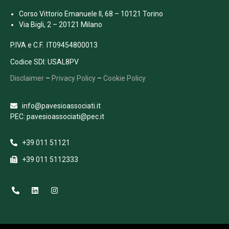
Corso Vittorio Emanuele II, 68 – 10121 Torino
Via Bigli, 2 – 20121 Milano
P.IVA e C.F. IT09454800013
Codice SDI: USAL8PV
Disclaimer
–
Privacy Policy
–
Cookie Policy
info@pavesioassociati.it
PEC: pavesioassociati@pec.it
+39 011 51121
+39 011 5112333