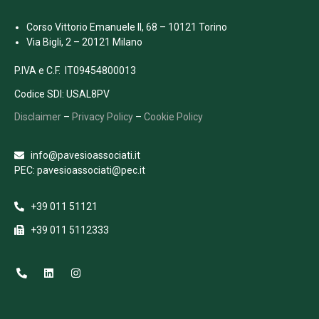
Corso Vittorio Emanuele II, 68 – 10121 Torino
Via Bigli, 2 – 20121 Milano
P.IVA e C.F. IT09454800013
Codice SDI: USAL8PV
Disclaimer
–
Privacy Policy
–
Cookie Policy
info@pavesioassociati.it
PEC: pavesioassociati@pec.it
+39 011 51121
+39 011 5112333