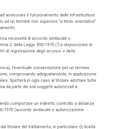
ad assicurare il funzionamento delle infrastrutture
lo ad un termine non superiore “a titolo orientativo”
ttamento.
enza necessità di accordo sindacale o
comma 2, della Legge 300/1970 (“
La disposizione di
nti di registrazione degli accessi e delle
ronica), l’eventuale conservazione per un termine
nsione, comprovando adeguatamente, in applicazione
tolare. Spetterà in ogni caso al titolare adottare tutte
tiva da parte dei soli soggetti autorizzati e
tendo comportare un indiretto controllo a distanza
ge 300/1970 (accordo sindacale o autorizzazione
 titolare del trattamento, in particolare: (i) liceità