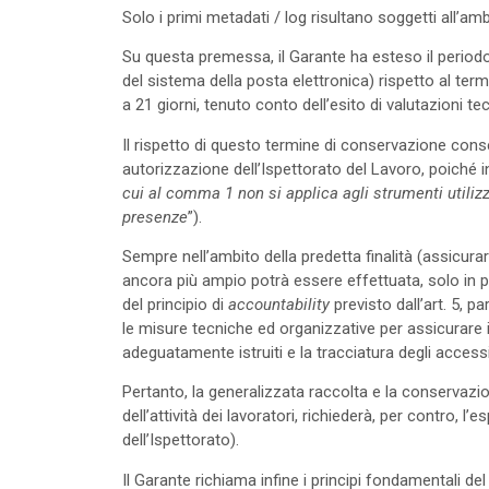
Solo i primi metadati / log risultano soggetti all’a
Su questa premessa, il Garante ha esteso il period
del sistema della posta elettronica) rispetto al term
a 21 giorni, tenuto conto dell’esito di valutazioni te
Il rispetto di questo termine di conservazione con
autorizzazione dell’Ispettorato del Lavoro, poiché i
cui al comma 1 non si applica agli strumenti utilizz
presenze
”).
Sempre nell’ambito della predetta finalità (assicura
ancora più ampio potrà essere effettuata, solo in 
del principio di
accountability
previsto dall’art. 5, pa
le misure tecniche ed organizzative per assicurare il r
adeguatamente istruiti e la tracciatura degli accessi
Pertanto, la generalizzata raccolta e la conservazi
dell’attività dei lavoratori, richiederà, per contro,
dell’Ispettorato).
Il Garante richiama infine i principi fondamentali del