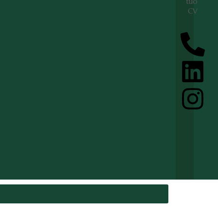
tuo
CV