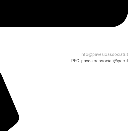
info@pavesioassociati.it
PEC: pavesioassociati@pec.it