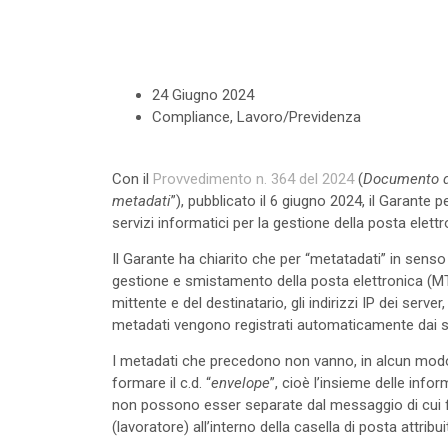
24 Giugno 2024
Compliance
,
Lavoro/Previdenza
Con il
Provvedimento n. 364 del 2024
(
Documento di 
metadati
”), pubblicato il 6 giugno 2024, il Garante
servizi informatici per la gestione della posta elett
Il Garante ha chiarito che per “metatadati” in sen
gestione e smistamento della posta elettronica (
mittente e del destinatario, gli indirizzi IP dei ser
metadati vengono registrati automaticamente dai sis
I metadati che precedono non vanno, in alcun modo
formare il c.d. “
envelope
”, cioè l’insieme delle inf
non possono esser separate dal messaggio di cui fan
(lavoratore) all’interno della casella di posta attribuit