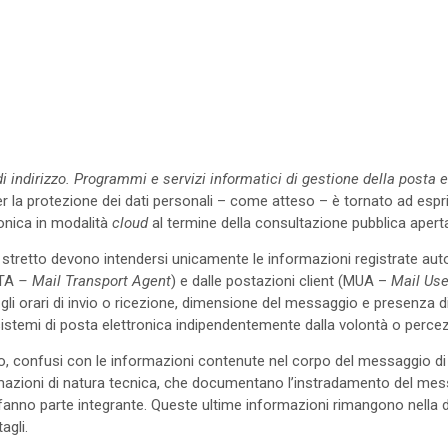
indirizzo. Programmi e servizi informatici di gestione della posta e
 per la protezione dei dati personali – come atteso – è tornato ad espr
ronica in modalità
cloud
al termine della consultazione pubblica aperta
so stretto devono intendersi unicamente le informazioni registrate a
MTA
– Mail Transport Agent
) e dalle postazioni client (MUA –
Mail Use
ver, gli orari di invio o ricezione, dimensione del messaggio e presenz
temi di posta elettronica indipendentemente dalla volontà o percezio
, confusi con le informazioni contenute nel corpo del messaggio di 
ormazioni di natura tecnica, che documentano l’instradamento del mess
no parte integrante. Queste ultime informazioni rimangono nella dispo
agli.