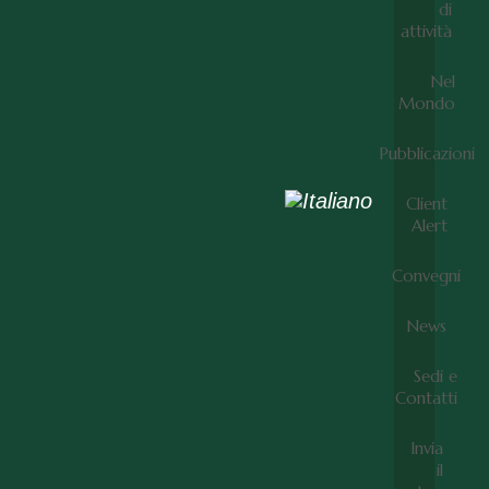
di
attività
Nel
Mondo
Pubblicazioni
Client
Alert
Convegni
News
Sedi e
Contatti
Invia
il