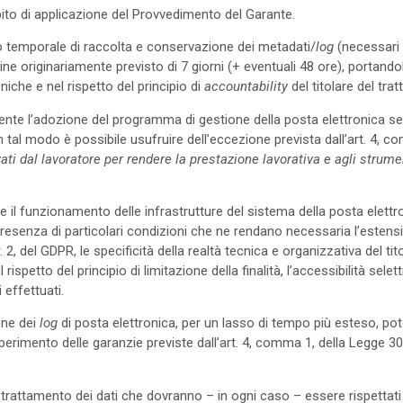
mbito di applicazione del Provvedimento del Garante.
o temporale di raccolta e conservazione dei metadati/
log
(necessari 
ine originariamente previsto di 7 giorni (+ eventuali 48 ore), portando
cniche e nel rispetto del principio di
accountability
del titolare del tra
sente l’adozione del programma di gestione della posta elettronica s
n tal modo è possibile usufruire dell’eccezione prevista dall’art. 4, 
ati dal lavoratore per rendere la prestazione lavorativa e agli strume
re il funzionamento delle infrastrutture del sistema della posta elett
presenza di particolari condizioni che ne rendano necessaria l’este
r. 2, del GDPR, le specificità della realtà tecnica e organizzativa del ti
ispetto del principio di limitazione della finalità, l’accessibilità selet
 effettuati.
one dei
log
di posta elettronica, per un lasso di tempo più esteso, po
 l’esperimento delle garanzie previste dall’art. 4, comma 1, della Leg
 trattamento dei dati che dovranno – in ogni caso – essere rispettati dal