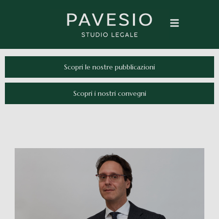
Scopri le nostre pubblicazioni
Scopri i nostri convegni