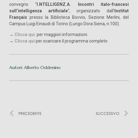
convegno “
I.NTELLIGENZ.A. Incontri italo-francesi
sull’intelligenza artificiale
“, organizzato dall’
Institut
Français
presso la Biblioteca Bovvio, Sezione Merlini, del
Campus Luigi Einaudi di Torino (Lungo Dora Siena, n.100).
→
Clicca qui
per maggiori informazioni
→
Clicca qui
per scaricare il programma completo
Autori: Alberto Oddenino
PRECEDENTE
SUCCESSIVO