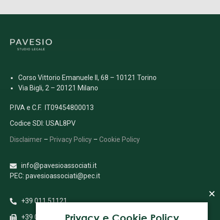
Corso Vittorio Emanuele II, 68 – 10121 Torino
Via Bigli, 2 – 20121 Milano
P.IVA e C.F. IT09454800013
Codice SDI: USAL8PV
Disclaimer
–
Privacy Policy
–
Cookie Policy
info@pavesioassociati.it
PEC: pavesioassociati@pec.it
+39 011 51121
Privacy e Cookie Policy
+39 011 5112333