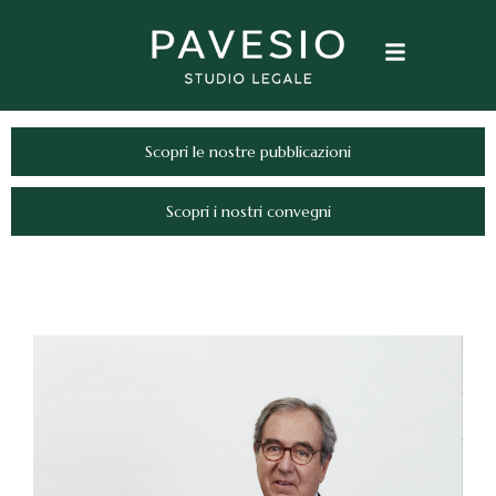
Scopri le nostre pubblicazioni
Scopri i nostri convegni