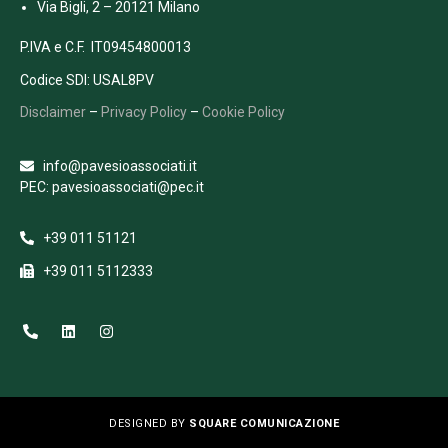
Via Bigli, 2 – 20121 Milano
P.IVA e C.F. IT09454800013
Codice SDI: USAL8PV
Disclaimer
–
Privacy Policy
–
Cookie Policy
info@pavesioassociati.it
PEC: pavesioassociati@pec.it
+39 011 51121
+39 011 5112333
DESIGNED BY
SQUARE COMUNICAZIONE