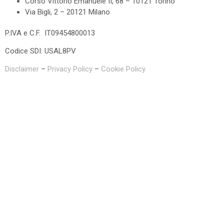
Corso Vittorio Emanuele II, 68 – 10121 Torino
Via Bigli, 2 – 20121 Milano
P.IVA e C.F. IT09454800013
Codice SDI: USAL8PV
Disclaimer
–
Privacy Policy
–
Cookie Policy