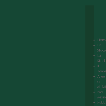
Hom
Lo
Studi
La
Stori
Il
Team
Aree
di
attivi
Nel
Mon
Pubbl