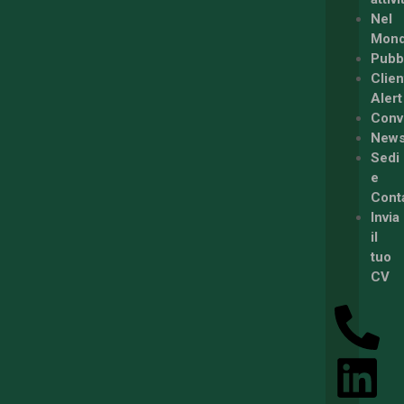
Nel
Mon
Pubbl
Clien
Alert
Conv
New
Sedi
e
Conta
Invia
il
tuo
CV