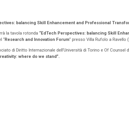
tives: balancing Skill Enhancement and Professional Transfor
terrà la tavola rotonda
“EdTech Perspectives: balancing Skill Enh
l “
Research and Innovation Forum
” presso Villa Rufolo a Ravello
iato di Diritto Internazionale dell’Università di Torino e Of Counsel 
eativity: where do we stand”.