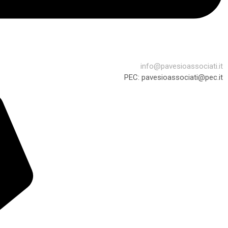
info@pavesioassociati.it
PEC: pavesioassociati@pec.it