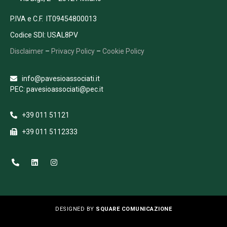
P.IVA e C.F. IT09454800013
Codice SDI: USAL8PV
Disclaimer
–
Privacy Policy
–
Cookie Policy
info@pavesioassociati.it
PEC: pavesioassociati@pec.it
+39 011 51121
+39 011 5112333
DESIGNED BY
SQUARE COMUNICAZIONE